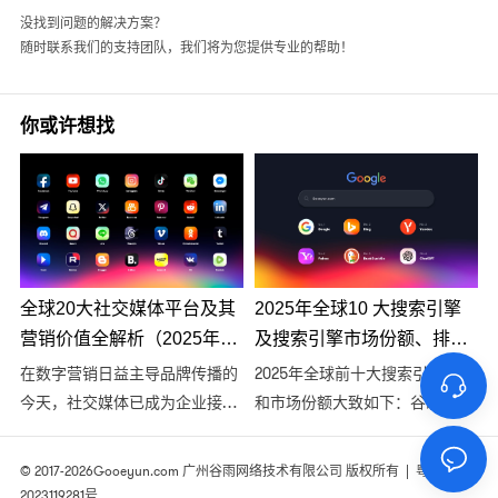
没找到问题的解决方案？
随时联系我们的支持团队，我们将为您提供专业的帮助！
你或许想找
全球20大社交媒体平台及其
2025年全球10 大搜索引擎
营销价值全解析（2025年最
及搜索引擎市场份额、排名
新版）
分析
在数字营销日益主导品牌传播的
2025年全球前十大搜索引擎排名
今天，社交媒体已成为企业接触
和市场份额大致如下：谷歌以
潜在客户、提升品牌曝光、增强
89.71%的份额仍居第一，但相比
用户参与度的重要渠道。2025
2023年的93.11%有明显下滑；微
© 2017-2026
Gooeyun.com
广州谷雨网络技术有限公司 版权所有 |
粤ICP备
年，全球社交平台格局持续变
软必应（Bing）以3.42%的份额
2023119281号