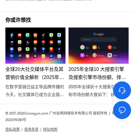
你或许想找
全球20大社交媒体平台及其
2025年全球10 大搜索引擎
营销价值全解析（2025年最
及搜索引擎市场份额、排名
新版）
分析
在数字营销日益主导品牌传播的
2025年全球前十大搜索引擎排名
今天，社交媒体已成为企业接触
和市场份额大致如下：谷歌以
潜在客户、提升品牌曝光、增强
89.71%的份额仍居第一，但相比
用户参与度的重要渠道。2025
2023年的93.11%有明显下滑；微
© 2017-2026
Gooeyun.com
广州谷雨网络技术有限公司 版权所有 |
粤ICP备
年，全球社交平台格局持续变
软必应（Bing）以3.42%的份额
2023119281号
化，短视频、即时通讯与社区类
位居第二；百度作为中国最大的
隐私政策
|
使用条款
|
网站地图
平台持续扩张，为全球营销人员
搜索引擎，全球份额约0.83%；