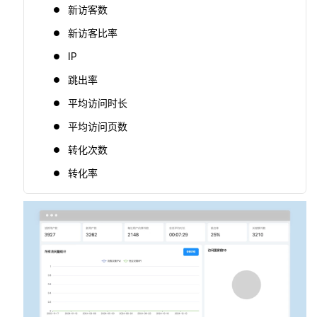
新访客数
新访客比率
IP
跳出率
平均访问时长
平均访问页数
转化次数
转化率