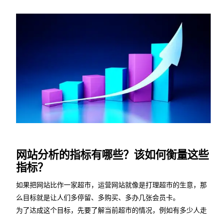
网站分析的指标有哪些？该如何衡量这些
指标？
如果把网站比作一家超市，运营网站就像是打理超市的生意，那
么目标就是让人们多停留、多购买、多办几张会员卡。
为了达成这个目标，先要了解当前超市的情况，例如有多少人走