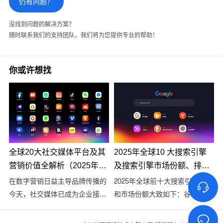
仍有问题？
没找到问题的解决方案？
随时联系我们的支持团队，我们将为您提供专业的帮助！
你或许想找
全球20大社交媒体平台及其
2025年全球10 大搜索引擎
营销价值全解析（2025年最
及搜索引擎市场份额、排名
新版）
分析
在数字营销日益主导品牌传播的
2025年全球前十大搜索引擎排名
今天，社交媒体已成为企业接触
和市场份额大致如下：谷歌以
潜在客户、提升品牌曝光、增强
89.71%的份额仍居第一，但相比
用户参与度的重要渠道。2025
2023年的93.11%有明显下滑；微