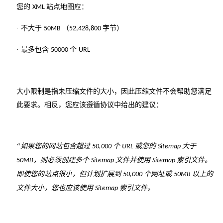
您的
站点地图应：
XML
· 不大于
（
字节）
50MB
52,428,800
· 最多包含
个
50000
URL
大小限制是指未压缩文件的大小，因此压缩文件不会帮助您满足
此要求。相反，您应该遵循协议中给出的建议：
“如果您的网站包含超过
个
或您的
大于
50,000
URL
Sitemap
，则必须创建多个
文件并使用
索引文件。
50MB
Sitemap
Sitemap
即使您的站点很小，但计划扩展到
个网址或
以上的
50,000
50MB
文件大小，您也应该使用
索引文件。
Sitemap