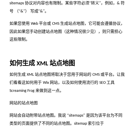
协议对内容也有限制。某些字符必须“转义”，例如，
符
sitemaps
&
号 （“
”） 写成“
”。
&
&
如果您使用
平台或
生成站点地图，它可能会遵循协议，
Web
CMS
因此如果您手动创建站点地图（这种情况很少见），则只需担心
这些限制。
如何生成
站点地图
XML
如何生成
站点地图将取决于您用于网站的
或平台。让我
XML
CMS
们看看这如何用于
网站，以及如何使用流行的
工具
Wix
SEO
来做到这一点。
Screaming Frog
站点地图
网站的
网站会自动附带站点地图。我说 “
” 是因为该平台为不同
sitemaps
类型的页面提供了不同的站点地图。
索引位于
sitemap