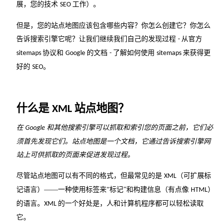
展，您的技术
工作）。
SEO
但是，您的站点地图应该包含哪些内容？你怎么创建它？你怎么
告诉搜索引擎它呢？让我们继续我们自己的发现过程
从官方
-
协议和
的文档
了解如何使用
来获得更
sitemaps
Google
-
sitemaps
好的
。
SEO
什么是
站点地图？
XML
在
和其他搜索引擎可以抓取和索引您的页面之前，它们必
Google
须首先发现它们。站点地图是一个文档，它通过告诉搜索引擎网
站上可供抓取的页面来促进发现过程。
尽管站点地图可以有不同的格式，但最常见的是
（可扩展标
XML
记语言）——一种使用标签来“标记”和构建信息（有点像
）
HTML
的语言。
的一个好处是，人和计算机程序都可以轻松读取
XML
它。