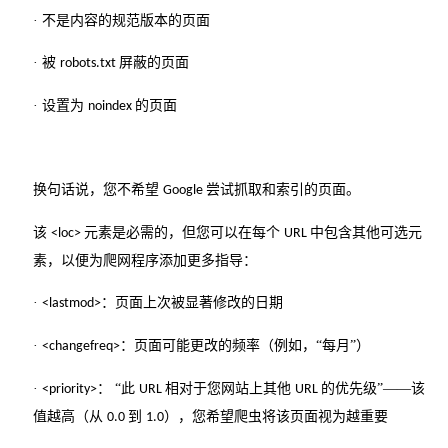
· 不是内容的规范版本的页面
· 被
屏蔽的页面
robots.txt
· 设置为
的页面
noindex
换句话说，您不希望
尝试抓取和索引的页面。
Google
该
元素是必需的，但您可以在每个
中包含其他可选元
<loc>
URL
素，以便为爬网程序添加更多指导：
·
：页面上次被显著修改的日期
<lastmod>
·
：页面可能更改的频率（例如，“每月”）
<changefreq>
·
： “此
相对于您网站上其他
的优先级”——该
<priority>
URL
URL
值越高（从
到
），您希望爬虫将该页面视为越重要
0.0
1.0