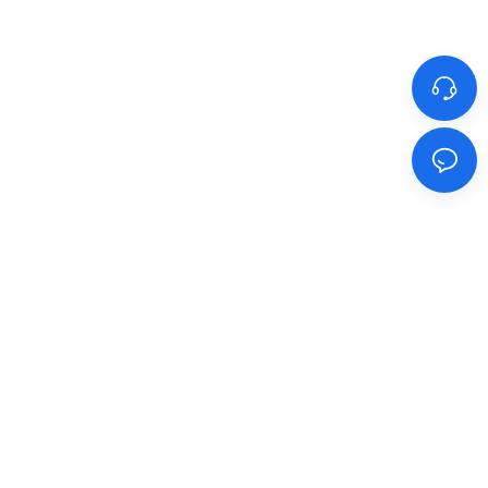
还想了解更多？
在帮助中心查找有关如何充分利用我们
更多工具的详细文章和指南。
前往帮助中心